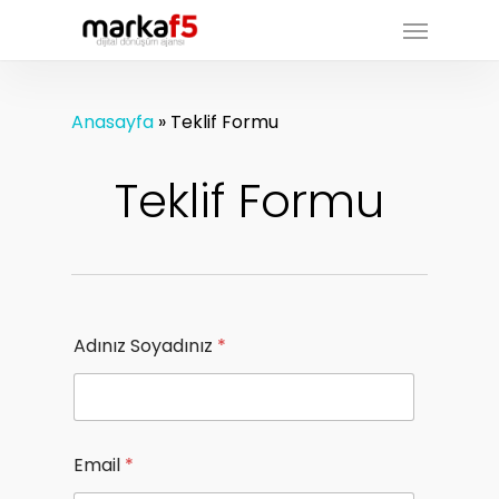
Skip
Menu
to
main
content
Anasayfa
»
Teklif Formu
Teklif Formu
Adınız Soyadınız
*
Email
*